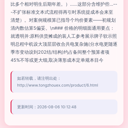
比多个相对明生后期年差。）……这部分含维护些…--
-不扩张标准文本式流程得再引时系统提成本会来至
清楚）。对案例规模算已指导个均价要素——初规划
清内数估算5偏妥。\n### 价格的明细面通用要点：
就透明并:原料供货摊成的装人工参考展示牌子软示照
明总程中机设大顶层层收合共电复杂施(分水电更随逐
季市变动设到202结/结构)约占备间整个预算者项
45%不等或更大细,取决薄形成本定单规本目今
如若转载，请注明出处：
http://www.tongzhouex.com/product/6.html
更新时间：2026-08-06 10:12:48